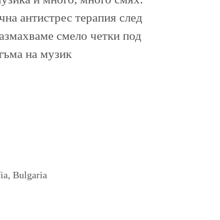
ична антистрес терапия след
размахваме смело четки под
тъма на музик
a, Bulgaria