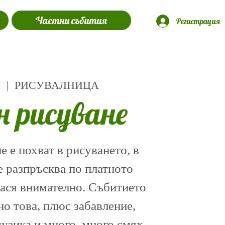
Частни събития
Регистрация
7
  |  
РИСУВАЛНИЦА
н рисуване
 е похват в рисуването, в
е разпръсква по платното
нася внимателно. Събитието
о това, плюс забавление,
музика и много, много смях.