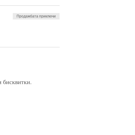
Продажбата приключи
и бисквитки.
Общи условия
Галерия