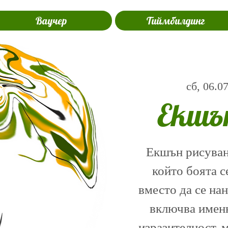
Ваучер
Тиймбилдинг
сб, 06.0
Екшъ
Екшън рисуване
който боята с
вместо да се на
включва именн
изразителност, 