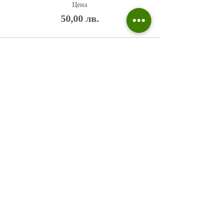
Цена
50,00 лв.
Политика на поверителност
Въпроси и отговори
Общи условия
Галерия
Блог​
+359 876 233 135
risuvalnitsa@outlook.com
Всички права запазени © 2023 Risuvalnitsa.com.