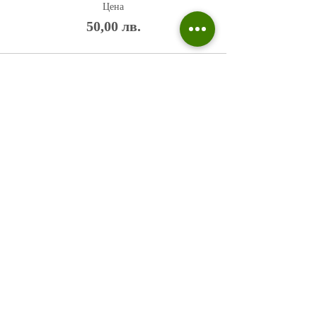
Цена
50,00 лв.
Политика на поверителност
Въпроси и отговори
Общи условия
Галерия
Блог​
+359 876 233 135
risuvalnitsa@outlook.com
Всички права запазени © 2023 Risuvalnitsa.com.