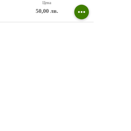
Цена
50,00 лв.
Политика на поверителност
Въпроси и отговори
Общи условия
Галерия
Блог​
+359 876 233 135
risuvalnitsa@outlook.com
Всички права запазени © 2023 Risuvalnitsa.com.