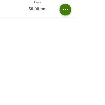
Цена
50,00 лв.
Политика на поверителност
Въпроси и отговори
Общи условия
Галерия
Блог​
+359 876 233 135
risuvalnitsa@outlook.com
Всички права запазени © 2023 Risuvalnitsa.com.