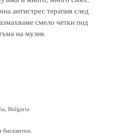
ична антистрес терапия след
размахваме смело четки под
тъма на музик
a, Bulgaria
и бисквитки.