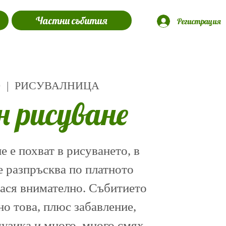
Частни събития
Регистрация
0
  |  
РИСУВАЛНИЦА
н рисуване
 е похват в рисуването, в
е разпръсква по платното
нася внимателно. Събитието
о това, плюс забавление,
музика и много, много смях.