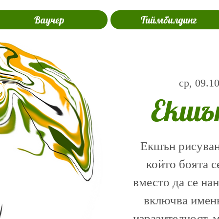
Ваучер
Тиймбилдинг
ср, 09.1
Екшъ
Екшън рисуване
който боята с
вместо да се на
включва именн
изразителност, 