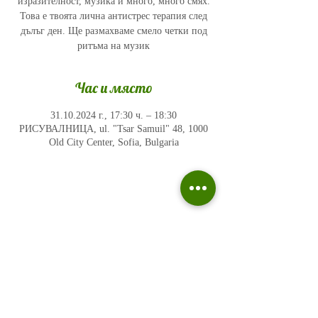
изразителност, музика и много, много смях.
Това е твоята лична антистрес терапия след
дълъг ден. Ще размахваме смело четки под
ритъма на музик
Час и място
31.10.2024 г., 17:30 ч. – 18:30
РИСУВАЛНИЦА, ul. "Tsar Samuil" 48, 1000
Old City Center, Sofia, Bulgaria
Политика на поверителност
Въпроси и отговори
Общи условия