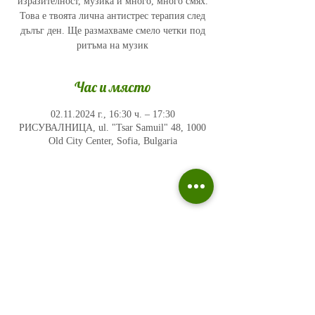
изразителност, музика и много, много смях.
Това е твоята лична антистрес терапия след
дълъг ден. Ще размахваме смело четки под
ритъма на музик
Час и място
02.11.2024 г., 16:30 ч. – 17:30
РИСУВАЛНИЦА, ul. "Tsar Samuil" 48, 1000
Old City Center, Sofia, Bulgaria
Политика на поверителност
Въпроси и отговори
Общи условия