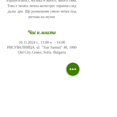
изразителност, музика и много, много смях.
Това е твоята лична антистрес терапия след
дълъг ден. Ще размахваме смело четки под
ритъма на музик
Час и място
10.11.2024 г., 13:00 ч. – 14:00
РИСУВАЛНИЦА, ul. "Tsar Samuil" 48, 1000
Old City Center, Sofia, Bulgaria
Политика на поверителност
Въпроси и отговори
Общи условия