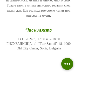
изразителност, музика и много, много смях.
Това е твоята лична антистрес терапия след
дълъг ден. Ще размахваме смело четки под
ритъма на музик
Час и място
13.11.2024 г., 17:30 ч. – 18:30
РИСУВАЛНИЦА, ul. "Tsar Samuil" 48, 1000
Old City Center, Sofia, Bulgaria
Политика на поверителност
Въпроси и отговори
Общи условия