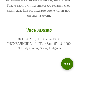
изразителност, музика и много, много смях.
Това е твоята лична антистрес терапия след
дълъг ден. Ще размахваме смело четки под
ритъма на музик
Час и място
28.11.2024 г., 17:30 ч. – 18:30
РИСУВАЛНИЦА, ul. "Tsar Samuil" 48, 1000
Old City Center, Sofia, Bulgaria
Политика на поверителност
Въпроси и отговори
Общи условия