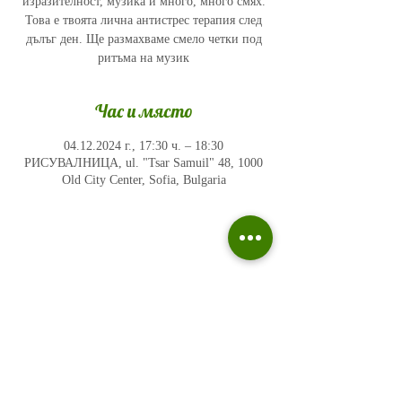
изразителност, музика и много, много смях.
Това е твоята лична антистрес терапия след
дълъг ден. Ще размахваме смело четки под
ритъма на музик
Час и място
04.12.2024 г., 17:30 ч. – 18:30
РИСУВАЛНИЦА, ul. "Tsar Samuil" 48, 1000
Old City Center, Sofia, Bulgaria
Политика на поверителност
Въпроси и отговори
Общи условия