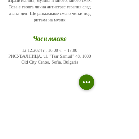
изразителност, музика и много, много смях.
Това е твоята лична антистрес терапия след
дълъг ден. Ще размахваме смело четки под
ритъма на музик
Час и място
12.12.2024 г., 16:00 ч. – 17:00
РИСУВАЛНИЦА, ul. "Tsar Samuil" 48, 1000
Old City Center, Sofia, Bulgaria
Политика на поверителност
Въпроси и отговори
Общи условия