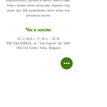
изразителност, музика и много, много смях.
Това е твоята лична антистрес терапия след
дълъг ден. Ще размахваме смело четки под
ритъма на музик
Час и място
18.12.2024 г., 17:30 ч. – 18:30
РИСУВАЛНИЦА, ul. "Tsar Samuil" 48, 1000
Old City Center, Sofia, Bulgaria
Политика на поверителност
Въпроси и отговори
Общи условия