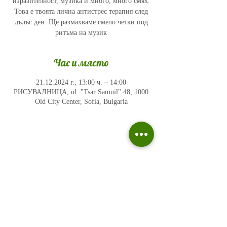
изразителност, музика и много, много смях.
Това е твоята лична антистрес терапия след
дълъг ден. Ще размахваме смело четки под
ритъма на музик
Час и място
21.12.2024 г., 13:00 ч. – 14:00
РИСУВАЛНИЦА, ul. "Tsar Samuil" 48, 1000
Old City Center, Sofia, Bulgaria
Политика на поверителност
Въпроси и отговори
Общи условия