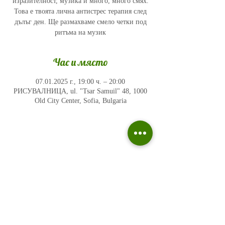
изразителност, музика и много, много смях.
Това е твоята лична антистрес терапия след
дълъг ден. Ще размахваме смело четки под
ритъма на музик
Час и място
07.01.2025 г., 19:00 ч. – 20:00
РИСУВАЛНИЦА, ul. "Tsar Samuil" 48, 1000
Old City Center, Sofia, Bulgaria
Политика на поверителност
Въпроси и отговори
Общи условия