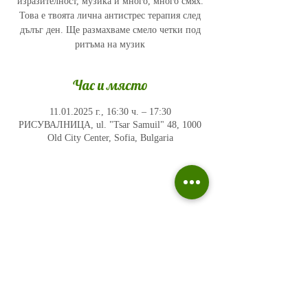
изразителност, музика и много, много смях.
Това е твоята лична антистрес терапия след
дълъг ден. Ще размахваме смело четки под
ритъма на музик
Час и място
11.01.2025 г., 16:30 ч. – 17:30
РИСУВАЛНИЦА, ul. "Tsar Samuil" 48, 1000
Old City Center, Sofia, Bulgaria
Политика на поверителност
Въпроси и отговори
Общи условия