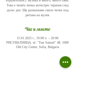
изразителност, музика и много, много смях.
Това е твоята лична антистрес терапия след
дълъг ден. Ще размахваме смело четки под
ритъма на музик
Час и място
15.01.2025 г., 19:00 ч. – 20:00
РИСУВАЛНИЦА, ul. "Tsar Samuil" 48, 1000
Old City Center, Sofia, Bulgaria
Политика на поверителност
Въпроси и отговори
Общи условия