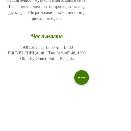
изразителност, музика и много, много смях.
Това е твоята лична антистрес терапия след
дълъг ден. Ще размахваме смело четки под
ритъма на музик
Час и място
19.01.2025 г., 15:00 ч. – 16:00
РИСУВАЛНИЦА, ul. "Tsar Samuil" 48, 1000
Old City Center, Sofia, Bulgaria
Политика на поверителност
Въпроси и отговори
Общи условия