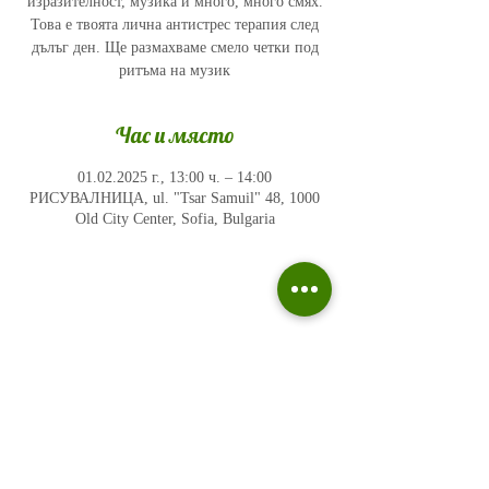
изразителност, музика и много, много смях.
Това е твоята лична антистрес терапия след
дълъг ден. Ще размахваме смело четки под
ритъма на музик
Час и място
01.02.2025 г., 13:00 ч. – 14:00
РИСУВАЛНИЦА, ul. "Tsar Samuil" 48, 1000
Old City Center, Sofia, Bulgaria
Политика на поверителност
Въпроси и отговори
Общи условия