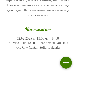
изразителност, музика и много, много смях.
Това е твоята лична антистрес терапия след
дълъг ден. Ще размахваме смело четки под
ритъма на музик
Час и място
02.02.2025 г., 13:00 ч. – 14:00
РИСУВАЛНИЦА, ul. "Tsar Samuil" 48, 1000
Old City Center, Sofia, Bulgaria
Политика на поверителност
Въпроси и отговори
Общи условия