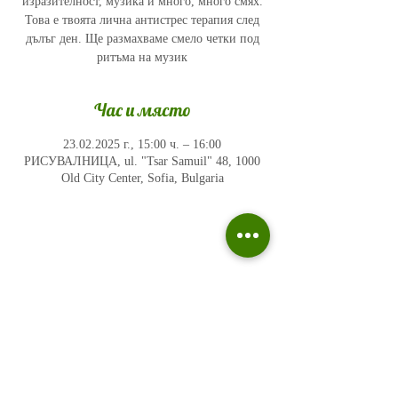
изразителност, музика и много, много смях.
Това е твоята лична антистрес терапия след
дълъг ден. Ще размахваме смело четки под
ритъма на музик
Час и място
23.02.2025 г., 15:00 ч. – 16:00
РИСУВАЛНИЦА, ul. "Tsar Samuil" 48, 1000
Old City Center, Sofia, Bulgaria
Политика на поверителност
Въпроси и отговори
Общи условия