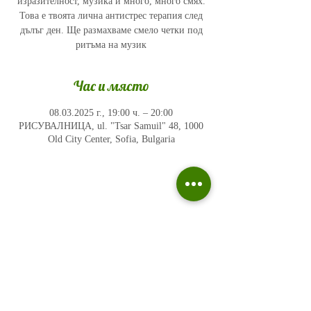
изразителност, музика и много, много смях.
Това е твоята лична антистрес терапия след
дълъг ден. Ще размахваме смело четки под
ритъма на музик
Час и място
08.03.2025 г., 19:00 ч. – 20:00
РИСУВАЛНИЦА, ul. "Tsar Samuil" 48, 1000
Old City Center, Sofia, Bulgaria
Политика на поверителност
Въпроси и отговори
Общи условия