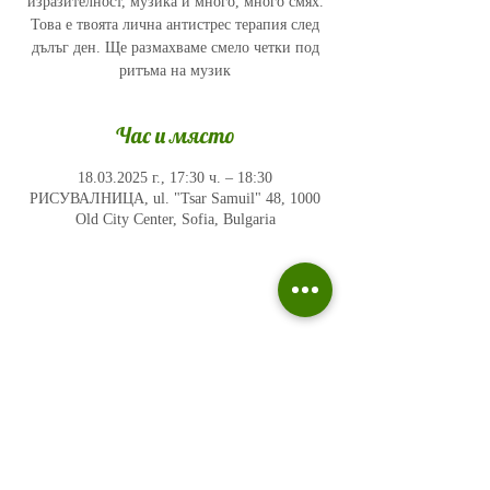
изразителност, музика и много, много смях.
Това е твоята лична антистрес терапия след
дълъг ден. Ще размахваме смело четки под
ритъма на музик
Час и място
18.03.2025 г., 17:30 ч. – 18:30
РИСУВАЛНИЦА, ul. "Tsar Samuil" 48, 1000
Old City Center, Sofia, Bulgaria
Политика на поверителност
Въпроси и отговори
Общи условия