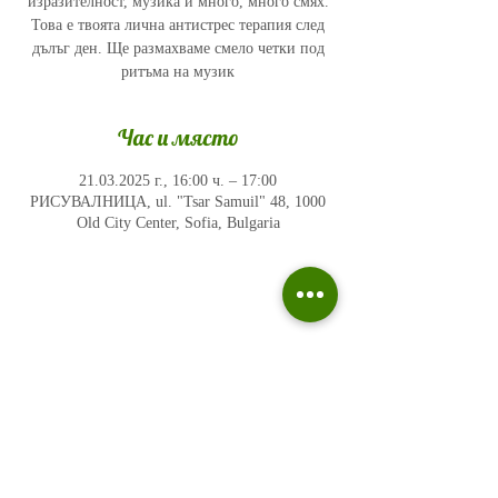
изразителност, музика и много, много смях.
Това е твоята лична антистрес терапия след
дълъг ден. Ще размахваме смело четки под
ритъма на музик
Час и място
21.03.2025 г., 16:00 ч. – 17:00
РИСУВАЛНИЦА, ul. "Tsar Samuil" 48, 1000
Old City Center, Sofia, Bulgaria
Политика на поверителност
Въпроси и отговори
Общи условия