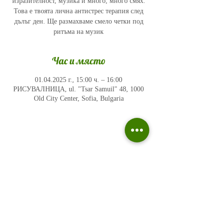
изразителност, музика и много, много смях.
Това е твоята лична антистрес терапия след
дълъг ден. Ще размахваме смело четки под
ритъма на музик
Час и място
01.04.2025 г., 15:00 ч. – 16:00
РИСУВАЛНИЦА, ul. "Tsar Samuil" 48, 1000
Old City Center, Sofia, Bulgaria
Политика на поверителност
Въпроси и отговори
Общи условия