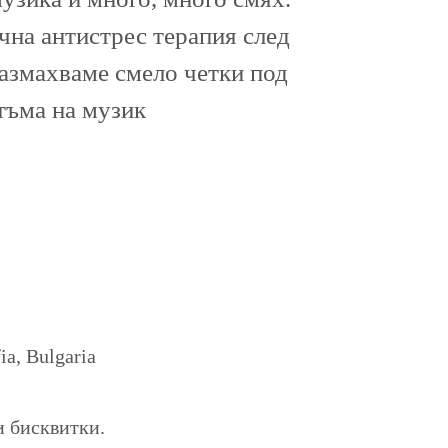
ична антистрес терапия след
размахваме смело четки под
тъма на музик
a, Bulgaria
и бисквитки.