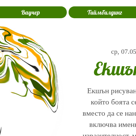
Ваучер
Тиймбилдинг
ср, 07.0
Екшъ
Екшън рисуване
който боята с
вместо да се на
включва именн
изразителност, 