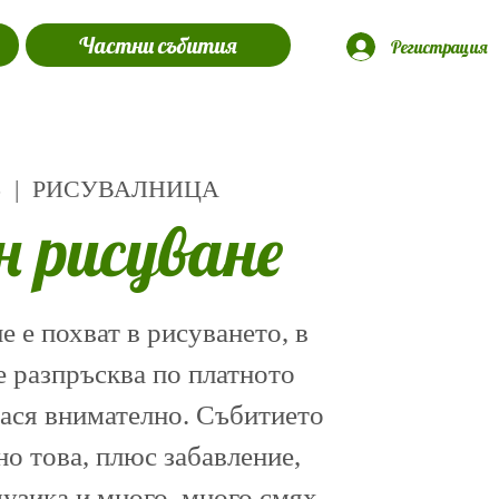
Частни събития
Регистрация
5
  |  
РИСУВАЛНИЦА
н рисуване
 е похват в рисуването, в
е разпръсква по платното
нася внимателно. Събитието
о това, плюс забавление,
музика и много, много смях.