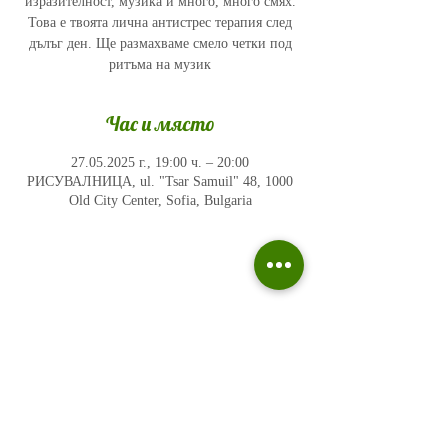
изразителност, музика и много, много смях.
Това е твоята лична антистрес терапия след
дълъг ден. Ще размахваме смело четки под
ритъма на музик
Час и място
27.05.2025 г., 19:00 ч. – 20:00
РИСУВАЛНИЦА, ul. "Tsar Samuil" 48, 1000
Old City Center, Sofia, Bulgaria
Политика на поверителност
Въпроси и отговори
Общи условия