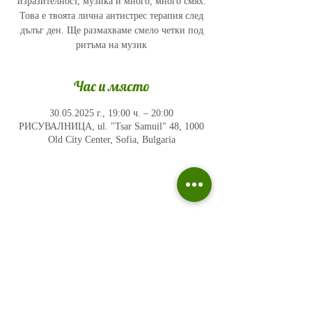
изразителност, музика и много, много смях.
Това е твоята лична антистрес терапия след
дълъг ден. Ще размахваме смело четки под
ритъма на музик
Час и място
30.05.2025 г., 19:00 ч. – 20:00
РИСУВАЛНИЦА, ul. "Tsar Samuil" 48, 1000
Old City Center, Sofia, Bulgaria
Политика на поверителност
Въпроси и отговори
Общи условия