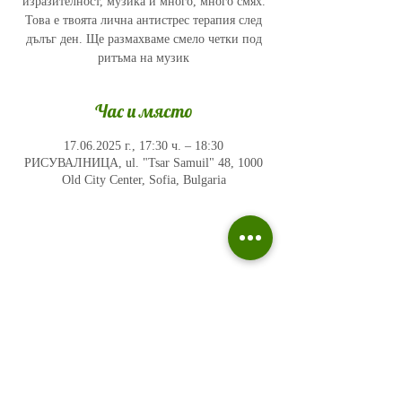
изразителност, музика и много, много смях.
Това е твоята лична антистрес терапия след
дълъг ден. Ще размахваме смело четки под
ритъма на музик
Час и място
17.06.2025 г., 17:30 ч. – 18:30
РИСУВАЛНИЦА, ul. "Tsar Samuil" 48, 1000
Old City Center, Sofia, Bulgaria
Политика на поверителност
Въпроси и отговори
Общи условия