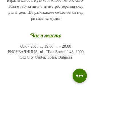
изразителност, музика и много, много смях.
Това е твоята лична антистрес терапия след
дълъг ден. Ще размахваме смело четки под
ритъма на музик
Час и място
08.07.2025 г., 19:00 ч. – 20:00
РИСУВАЛНИЦА, ul. "Tsar Samuil" 48, 1000
Old City Center, Sofia, Bulgaria
Политика на поверителност
Въпроси и отговори
Общи условия