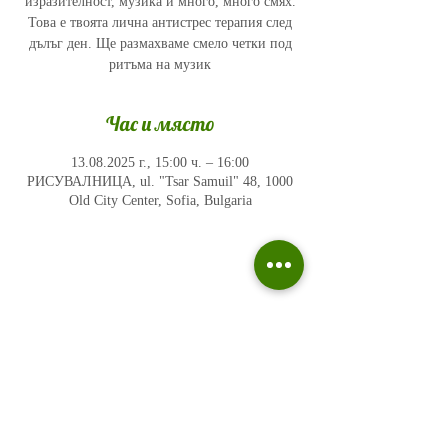
изразителност, музика и много, много смях.
Това е твоята лична антистрес терапия след
дълъг ден. Ще размахваме смело четки под
ритъма на музик
Час и място
13.08.2025 г., 15:00 ч. – 16:00
РИСУВАЛНИЦА, ul. "Tsar Samuil" 48, 1000
Old City Center, Sofia, Bulgaria
Политика на поверителност
Въпроси и отговори
Общи условия