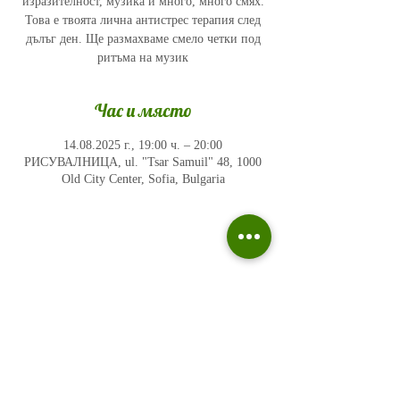
изразителност, музика и много, много смях.
Това е твоята лична антистрес терапия след
дълъг ден. Ще размахваме смело четки под
ритъма на музик
Час и място
14.08.2025 г., 19:00 ч. – 20:00
РИСУВАЛНИЦА, ul. "Tsar Samuil" 48, 1000
Old City Center, Sofia, Bulgaria
Политика на поверителност
Въпроси и отговори
Общи условия