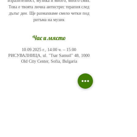
изразителност, музика и много, много смях.
Това е твоята лична антистрес терапия след
дълъг ден. Ще размахваме смело четки под
ритъма на музик
Час и място
10.09.2025 г., 14:00 ч. – 15:00
РИСУВАЛНИЦА, ul. "Tsar Samuil" 48, 1000
Old City Center, Sofia, Bulgaria
Политика на поверителност
Въпроси и отговори
Общи условия