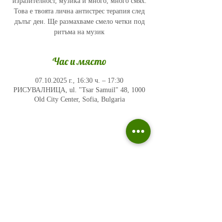
изразителност, музика и много, много смях.
Това е твоята лична антистрес терапия след
дълъг ден. Ще размахваме смело четки под
ритъма на музик
Час и място
07.10.2025 г., 16:30 ч. – 17:30
РИСУВАЛНИЦА, ul. "Tsar Samuil" 48, 1000
Old City Center, Sofia, Bulgaria
Политика на поверителност
Въпроси и отговори
Общи условия