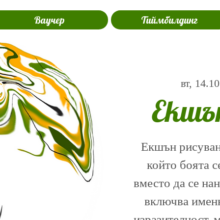
Ваучер
Тиймбилдинг
вт, 14.10
Екшъ
Екшън рисуване
който боята с
вместо да се на
включва именн
изразителност, 