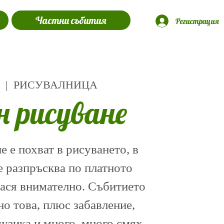
Частни събития
Регистрация
  |  
РИСУВАЛНИЦА
н рисуване
 е похват в рисуването, в
е разпръсква по платното
нася внимателно. Събитието
о това, плюс забавление,
музика и много, много смях.