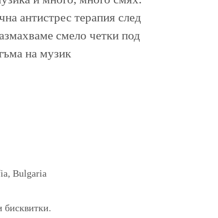
ична антистрес терапия след
размахваме смело четки под
тъма на музик
a, Bulgaria
и бисквитки.