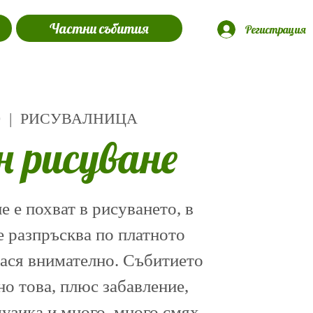
Частни събития
Регистрация
0
  |  
РИСУВАЛНИЦА
н рисуване
 е похват в рисуването, в
е разпръсква по платното
нася внимателно. Събитието
о това, плюс забавление,
музика и много, много смях.