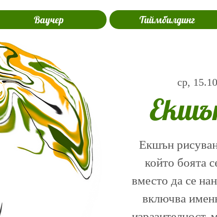
Ваучер
Тиймбилдинг
ср, 15.1
Екшъ
Екшън рисуване
който боята с
вместо да се на
включва именн
изразителност, 