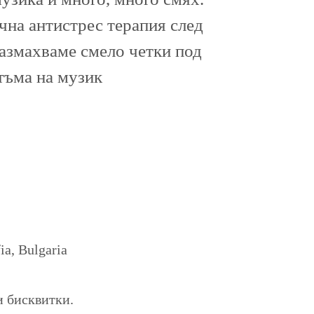
ична антистрес терапия след
размахваме смело четки под
тъма на музик
a, Bulgaria
и бисквитки.