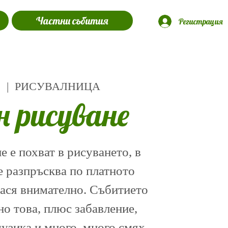
Частни събития
Регистрация
1
  |  
РИСУВАЛНИЦА
н рисуване
 е похват в рисуването, в
е разпръсква по платното
нася внимателно. Събитието
о това, плюс забавление,
музика и много, много смях.