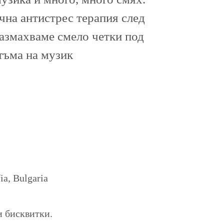
ична антистрес терапия след
размахваме смело четки под
тъма на музик
a, Bulgaria
и бисквитки.