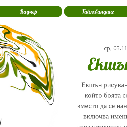
Ваучер
Тиймбилдинг
ср, 05.1
Екшъ
Екшън рисуване
който боята с
вместо да се на
включва именн
изразителност, 