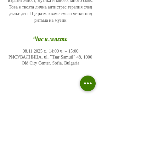
изразителност, музика и много, много смях.
Това е твоята лична антистрес терапия след
дълъг ден. Ще размахваме смело четки под
ритъма на музик
Час и място
08.11.2025 г., 14:00 ч. – 15:00
РИСУВАЛНИЦА, ul. "Tsar Samuil" 48, 1000
Old City Center, Sofia, Bulgaria
Политика на поверителност
Въпроси и отговори
Общи условия