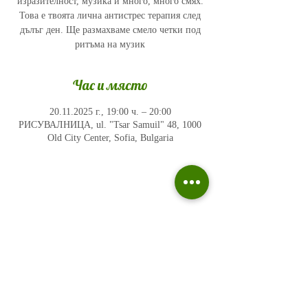
изразителност, музика и много, много смях.
Това е твоята лична антистрес терапия след
дълъг ден. Ще размахваме смело четки под
ритъма на музик
Час и място
20.11.2025 г., 19:00 ч. – 20:00
РИСУВАЛНИЦА, ul. "Tsar Samuil" 48, 1000
Old City Center, Sofia, Bulgaria
Политика на поверителност
Въпроси и отговори
Общи условия