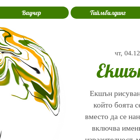
Ваучер
Тиймбилдинг
чт, 04.1
Екшъ
Екшън рисуване
който боята с
вместо да се на
включва именн
изразителност, 