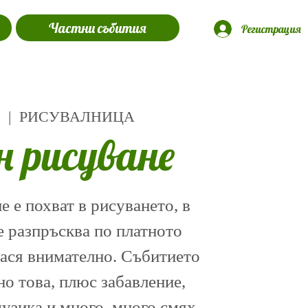
Частни събития
Регистрация
2
  |  
РИСУВАЛНИЦА
н рисуване
 е похват в рисуването, в
е разпръсква по платното
нася внимателно. Събитието
о това, плюс забавление,
музика и много, много смях.