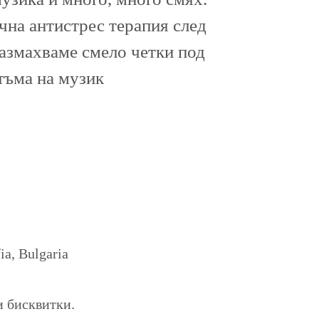
ична антистрес терапия след
размахваме смело четки под
тъма на музик
a, Bulgaria
и бисквитки.