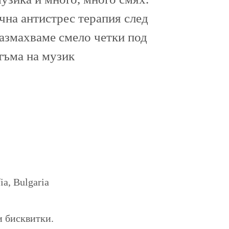
ична антистрес терапия след
размахваме смело четки под
тъма на музик
a, Bulgaria
и бисквитки.