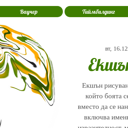
Ваучер
Тиймбилдинг
вт, 16.12
Екшъ
Екшън рисуване
който боята с
вместо да се на
включва именн
изразителност, 