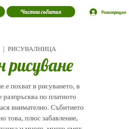
Частни събития
Регистрация
  |  
РИСУВАЛНИЦА
н рисуване
 е похват в рисуването, в
е разпръсква по платното
нася внимателно. Събитието
о това, плюс забавление,
музика и много, много смях.