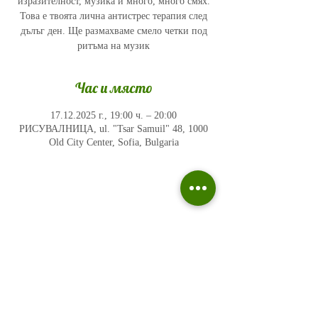
изразителност, музика и много, много смях.
Това е твоята лична антистрес терапия след
дълъг ден. Ще размахваме смело четки под
ритъма на музик
Час и място
17.12.2025 г., 19:00 ч. – 20:00
РИСУВАЛНИЦА, ul. "Tsar Samuil" 48, 1000
Old City Center, Sofia, Bulgaria
Политика на поверителност
Въпроси и отговори
Общи условия