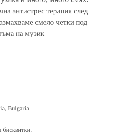
ична антистрес терапия след
размахваме смело четки под
тъма на музик
a, Bulgaria
и бисквитки.