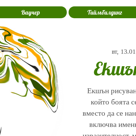
Ваучер
Тиймбилдинг
вт, 13.01
Екшъ
Екшън рисуване
който боята с
вместо да се на
включва именн
изразителност, 