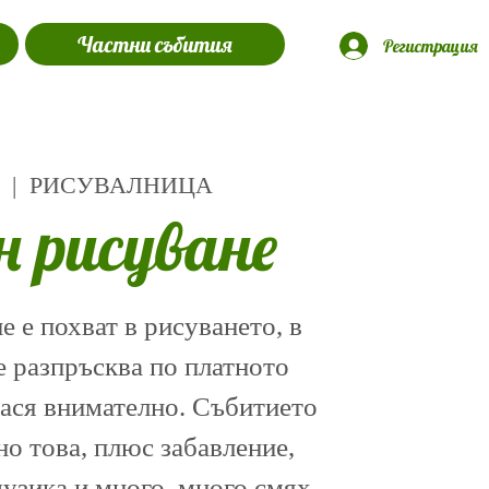
Частни събития
Регистрация
  |  
РИСУВАЛНИЦА
н рисуване
 е похват в рисуването, в
е разпръсква по платното
нася внимателно. Събитието
о това, плюс забавление,
музика и много, много смях.