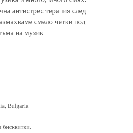
ична антистрес терапия след
размахваме смело четки под
тъма на музик
a, Bulgaria
и бисквитки.