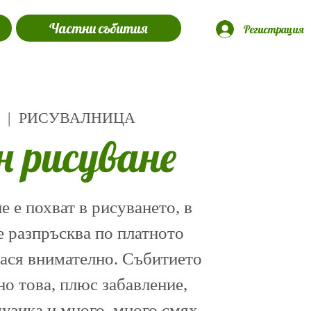
Частни събития
Регистрация
  |  
РИСУВАЛНИЦА
н рисуване
 е похват в рисуването, в
е разпръсква по платното
нася внимателно. Събитието
о това, плюс забавление,
музика и много, много смях.