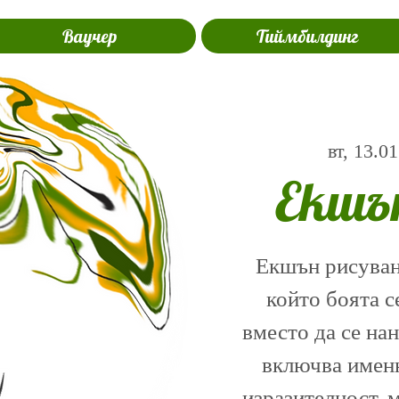
Ваучер
Тиймбилдинг
вт, 13.01
Екшъ
Екшън рисуване
който боята с
вместо да се на
включва именн
изразителност, 