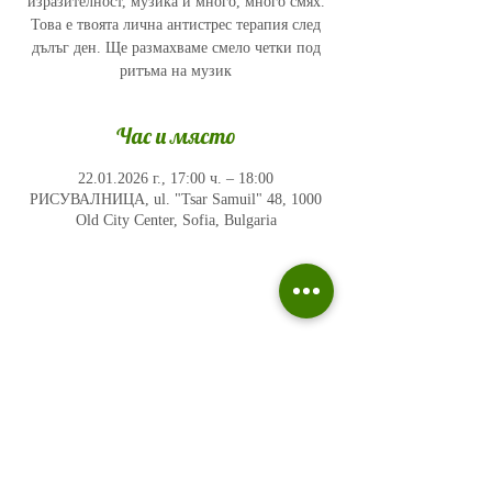
изразителност, музика и много, много смях.
Това е твоята лична антистрес терапия след
дълъг ден. Ще размахваме смело четки под
ритъма на музик
Час и място
22.01.2026 г., 17:00 ч. – 18:00
РИСУВАЛНИЦА, ul. "Tsar Samuil" 48, 1000
Old City Center, Sofia, Bulgaria
Политика на поверителност
Въпроси и отговори
Общи условия