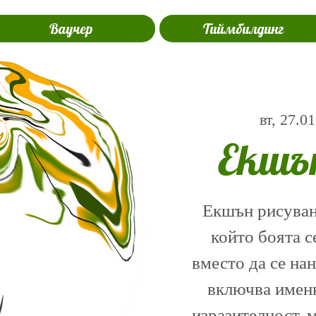
Ваучер
Тиймбилдинг
вт, 27.01
Екшъ
Екшън рисуване
който боята с
вместо да се на
включва именн
изразителност, 