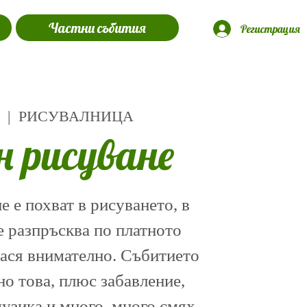
Частни събития
Регистрация
  |  
РИСУВАЛНИЦА
н рисуване
 е похват в рисуването, в
е разпръсква по платното
нася внимателно. Събитието
о това, плюс забавление,
музика и много, много смях.