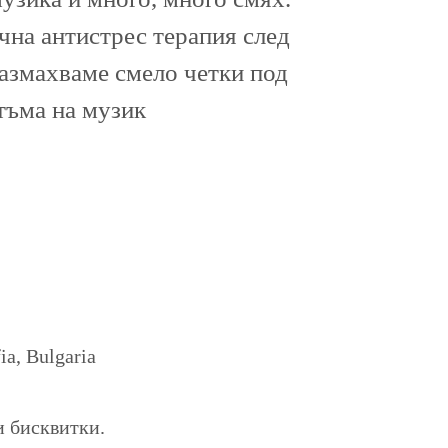
ична антистрес терапия след
размахваме смело четки под
тъма на музик
a, Bulgaria
и бисквитки.