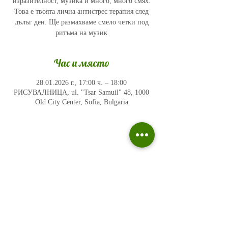
изразителност, музика и много, много смях.
Това е твоята лична антистрес терапия след
дълъг ден. Ще размахваме смело четки под
ритъма на музик
Час и място
28.01.2026 г., 17:00 ч. – 18:00
РИСУВАЛНИЦА, ul. "Tsar Samuil" 48, 1000
Old City Center, Sofia, Bulgaria
Политика на поверителност
Въпроси и отговори
Общи условия