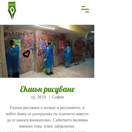
Екшън рисуване
ср, 28.01
  |  
София
Екшън рисуване е похват в рисуването, в
който боята се разпръсква по платното вместо
да се нанася внимателно. Събитието включва
именно това, плюс забавление,