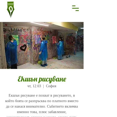
Екшън рисуване
чт, 12.03
  |  
София
Екшън рисуване е похват в рисуването, в
който боята се разпръсква по платното вместо
да се нанася внимателно. Събитието включва
именно това, плюс забавление,